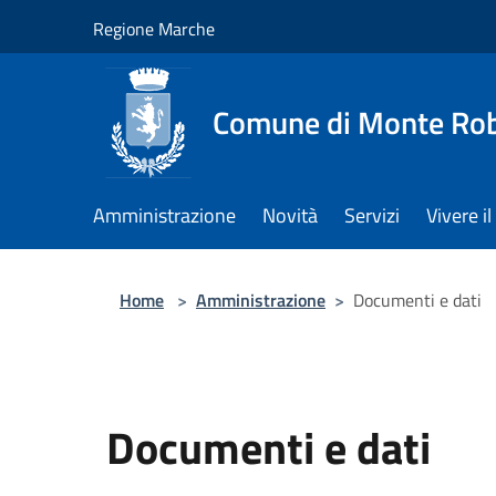
Salta al contenuto principale
Regione Marche
Comune di Monte Ro
Amministrazione
Novità
Servizi
Vivere 
Home
>
Amministrazione
>
Documenti e dati
Documenti e dati