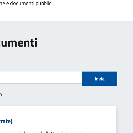
che e documenti pubblici.
ocumenti
Invia
o
rate)