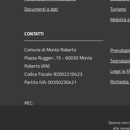
Documenti e dati
Turismo
Mobilità e
CONTATTI
Comune di Monte Roberto
Prenotaz
Piazza Ruggeri ,15 - 60030 Monte
Segnalazi
Roberto (AN)
Leggi le 
Codice Fiscale: 82002210423
Richiesta
Partita IVA: 00350230421
PEC:
comune.monteroberto@emarche.it
Centralino Unico: +39 0731 702472
Questo sito 
alla navig