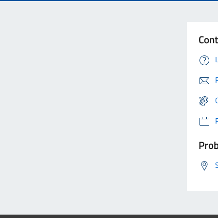
Cont
Prob