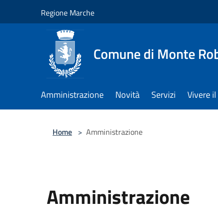
Salta al contenuto principale
Regione Marche
Comune di Monte Ro
Amministrazione
Novità
Servizi
Vivere 
Home
>
Amministrazione
Amministrazione