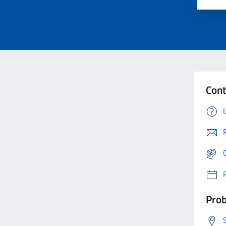
Cont
Prob