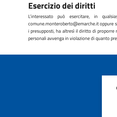
Esercizio dei diritti
L’interessato può esercitare, in qualsi
comune.monteroberto@emarche.it oppure scri
i presupposti, ha altresì il diritto di proporr
personali avvenga in violazione di quanto pre