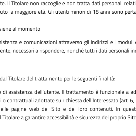
arte. Il Titolare non raccoglie e non tratta dati personali rela
piuto la maggiore età. Gli utenti minori di 18 anni sono perta
avviene al momento:
sistenza e comunicazioni attraverso gli indirizzi e i moduli d
ttente, necessari a rispondere, nonché tutti i dati personali i
dal Titolare del trattamento per le seguenti finalità:
e di assistenza dell’utente. Il trattamento è funzionale a a
o contrattuali adottate su richiesta dell’Interessato (art. 6, 
elle pagine web del Sito e dei loro contenuti. In quest
tolare a garantire accessibilità e sicurezza del proprio Sito (a