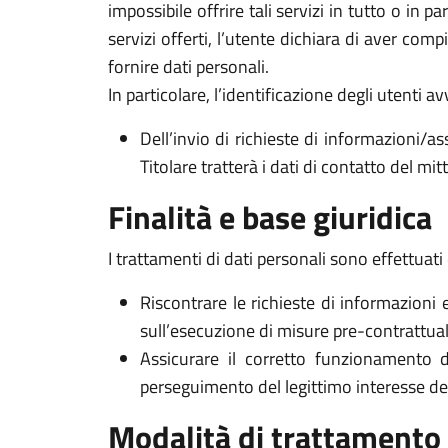
impossibile offrire tali servizi in tutto o in p
servizi offerti, l’utente dichiara di aver com
fornire dati personali.
In particolare, l’identificazione degli utenti 
Dell’invio di richieste di informazioni/as
Titolare tratterà i dati di contatto del mi
Finalità e base giuridica
I trattamenti di dati personali sono effettuati 
Riscontrare le richieste di informazioni 
sull’esecuzione di misure pre-contrattuali 
Assicurare il corretto funzionamento d
perseguimento del legittimo interesse del Ti
Modalità di trattamento