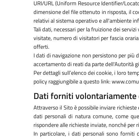
URI/URL (Uniform Resource Identifier/Locator) d
dimensione del file ottenuto in risposta, il co
relativi al sistema operativo e all'ambiente in
Tali dati, necessari per la fruizione dei servi
visitate, numero di visitatori per fascia orari
offerti.
I dati di navigazione non persistono per più
accertamento di reati da parte dell'Autorità gi
Per dettagli sull’elenco dei cookie, i loro tempi
policy raggiungibile a questo link: www.comu
Dati forniti volontariamente 
Attraverso il Sito è possibile inviare richieste 
dati personali di natura comune, come quelli
rispondere alle richieste inviate, nonché per r
In particolare, i dati personali sono forniti