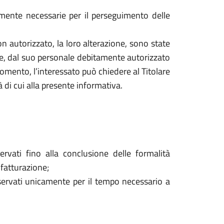
tamente necessarie per il perseguimento delle
o non autorizzato, la loro alterazione, sono state
are, dal suo personale debitamente autorizzato
mento, l’interessato può chiedere al Titolare
à di cui alla presente informativa.
ervati fino alla conclusione delle formalità
 fatturazione;
onservati unicamente per il tempo necessario a