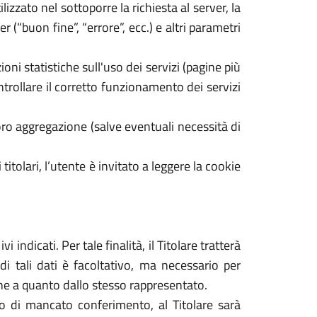
izzato nel sottoporre la richiesta al server, la
 (“buon fine”, “errore”, ecc.) e altri parametri
oni statistiche sull'uso dei servizi (pagine più
ontrollare il corretto funzionamento dei servizi
ro aggregazione (salve eventuali necessità di
 titolari, l’utente è invitato a leggere la cookie
 indicati. Per tale finalità, il Titolare tratterà
di tali dati è facoltativo, ma necessario per
dine a quanto dallo stesso rappresentato.
caso di mancato conferimento, al Titolare sarà