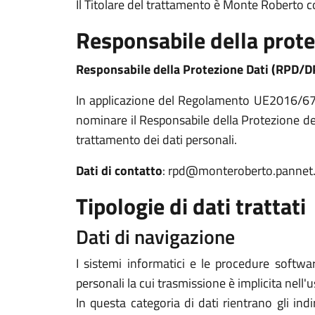
Il Titolare del trattamento è Monte Robert
Responsabile della prote
Responsabile della Protezione Dati (RPD/D
In applicazione del Regolamento UE2016/679 
nominare il Responsabile della Protezione dei 
trattamento dei dati personali.
Dati di contatto
: rpd@monteroberto.pannet.i
Tipologie di dati trattati
Dati di navigazione
I sistemi informatici e le procedure softwa
personali la cui trasmissione è implicita nell'
In questa categoria di dati rientrano gli indi