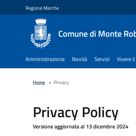
Salta al contenuto principale
Regione Marche
Comune di Monte Ro
Amministrazione
Novità
Servizi
Vivere 
Home
>
Privacy
Privacy Policy
Versione aggiornata al 13 dicembre 2024