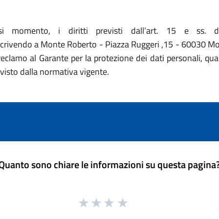
asi momento, i diritti previsti dall’art. 15 e ss. 
vendo a Monte Roberto - Piazza Ruggeri ,15 - 60030 Mont
e reclamo al Garante per la protezione dei dati personali, qu
visto dalla normativa vigente.
Quanto sono chiare le informazioni su questa pagina