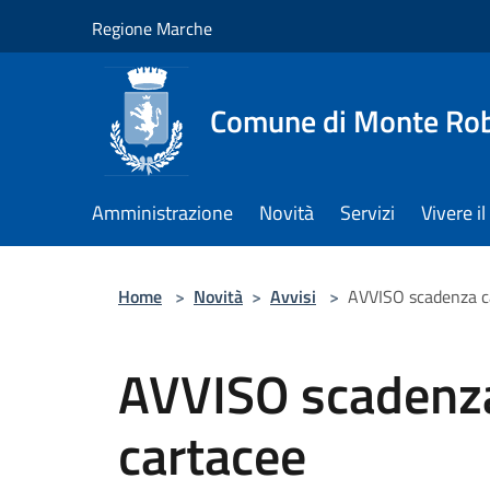
Salta al contenuto principale
Regione Marche
Comune di Monte Ro
Amministrazione
Novità
Servizi
Vivere 
Home
>
Novità
>
Avvisi
>
AVVISO scadenza ca
AVVISO scadenza 
cartacee