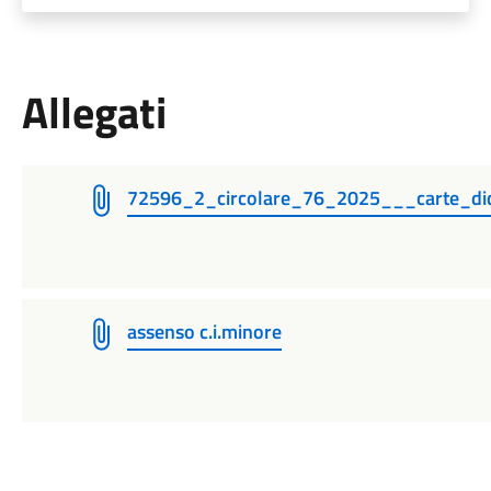
Allegati
72596_2_circolare_76_2025___carte_dide
assenso c.i.minore