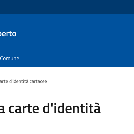
berto
il Comune
rte d'identità cartacee
carte d'identità