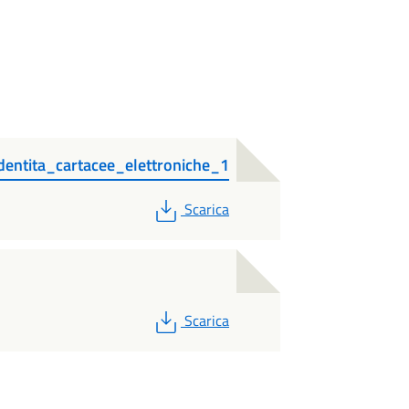
ntita_cartacee_elettroniche_1
PDF
Scarica
PDF
Scarica