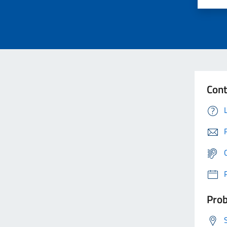
Cont
Prob