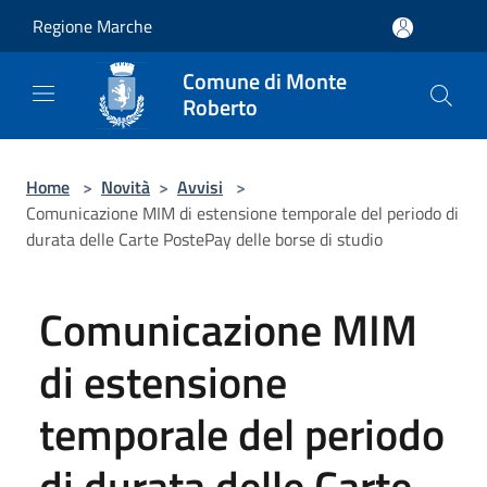
Salta al contenuto principale
Regione Marche
Comune di Monte
Roberto
Home
>
Novità
>
Avvisi
>
Comunicazione MIM di estensione temporale del periodo di
durata delle Carte PostePay delle borse di studio
Comunicazione MIM
di estensione
temporale del periodo
di durata delle Carte