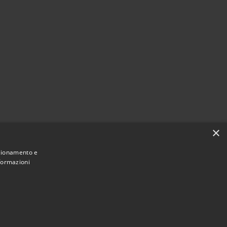
×
nzionamento e
nformazioni
Municipium
Accesso
ne di Monte Roberto • Powered by
•
redazione