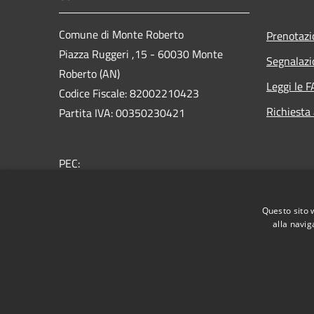
Comune di Monte Roberto
Prenotaz
Piazza Ruggeri ,15 - 60030 Monte
Segnalazi
Roberto (AN)
Leggi le 
Codice Fiscale: 82002210423
Richiesta
Partita IVA: 00350230421
PEC:
comune.monteroberto@emarche.it
Centralino Unico: +39 0731 702472
Questo sito 
alla navig
RSS
Accessibilità
Privacy
Cookie
Mappa de