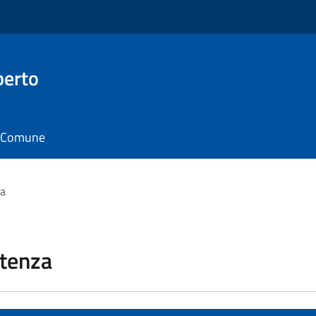
berto
il Comune
za
stenza