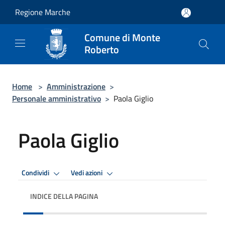
Salta al contenuto principale
Regione Marche
Comune di Monte
Roberto
Home
>
Amministrazione
>
Personale amministrativo
>
Paola Giglio
Paola Giglio
Condividi
Vedi azioni
INDICE DELLA PAGINA