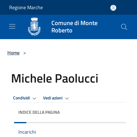
Salta al contenuto principale
Regione Marche
Comune di Monte
Roberto
Home
>
Michele Paolucci
Condividi
Vedi azioni
INDICE DELLA PAGINA
Incarichi