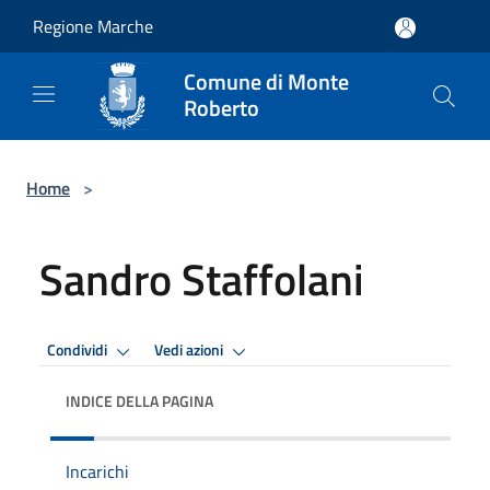
Salta al contenuto principale
Regione Marche
Comune di Monte
Roberto
Home
>
Sandro Staffolani
Condividi
Vedi azioni
INDICE DELLA PAGINA
Incarichi