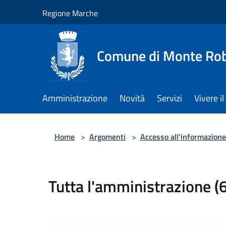
Salta al contenuto principale
Regione Marche
Comune di Monte Ro
Amministrazione
Novità
Servizi
Vivere 
Home
>
Argomenti
>
Accesso all'informazione
Tutta l'amministrazione (6