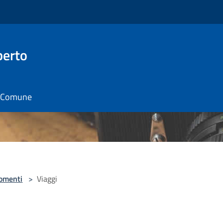
berto
il Comune
omenti
>
Viaggi