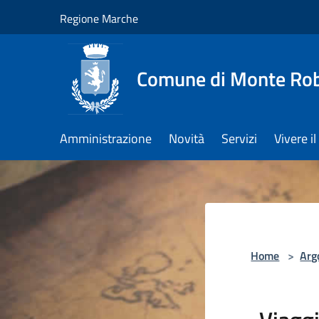
Salta al contenuto principale
Regione Marche
Comune di Monte Ro
Amministrazione
Novità
Servizi
Vivere 
Home
>
Arg