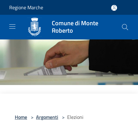
Salta al contenuto principale
Regione Marche
Comune di Monte
Roberto
Home
>
Argomenti
>
Elezioni